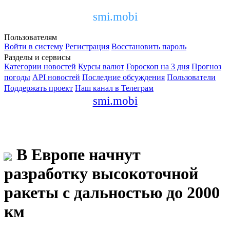
smi.mobi
Пользователям
Войти в систему
Регистрация
Восстановить пароль
Разделы и сервисы
Категории новостей
Курсы валют
Гороскоп на 3 дня
Прогноз
погоды
API новостей
Последние обсуждения
Пользователи
Поддержать проект
Наш канал в Телеграм
smi.mobi
В Европе начнут
разработку высокоточной
ракеты с дальностью до 2000
км