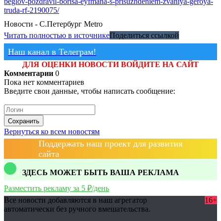
beglov-pozdravil-borisa-eyfmana-s-prisuzhdeniem-zvaniya-geroya-
truda-rf-2190075/
Новости - С.Петербург
Metro
Читать полностью в источнике
Поделиться ссылкой
Наш канал в Телеграм!
ДЛЯ ОЦЕНКИ НОВОСТИ ВОЙДИТЕ НА САЙТ
Комментарии
0
Пока нет комментариев
Введите свои данные, чтобы написать сообщение:
Сохранить
Вернуться ко всем новостям
Поддержать наш проект для развития
сайта
ЗДЕСЬ МОЖЕТ БЫТЬ ВАША РЕКЛАМА
Разместить рекламу за 5 ₽/день
Все новости добавляются в наш агрегатор
16+
автоматически без ручного вмешательства.