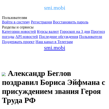
smi.mobi
Пользователям
Войти в систему
Регистрация
Восстановить пароль
Разделы и сервисы
Категории новостей
Курсы валют
Гороскоп на 3 дня
Прогноз
погоды
API новостей
Последние обсуждения
Пользователи
Поддержать проект
Наш канал в Телеграм
smi.mobi
Александр Беглов
поздравил Бориса Эйфмана с
присуждением звания Героя
Труда РФ