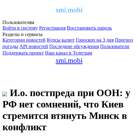
smi.mobi
Пользователям
Войти в систему
Регистрация
Восстановить пароль
Разделы и сервисы
Категории новостей
Курсы валют
Гороскоп на 3 дня
Прогноз
погоды
API новостей
Последние обсуждения
Пользователи
Поддержать проект
Наш канал в Телеграм
smi.mobi
И.о. постпреда при ООН: у
РФ нет сомнений, что Киев
стремится втянуть Минск в
конфликт