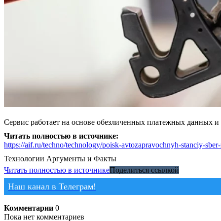
Сервис работает на основе обезличенных платежных данных и 
Читать полностью в источнике:
https://aif.ru/techno/technology/poisk-avtozapravochnyh-stanciy-sber-
Технологии
Аргументы и Факты
Читать полностью в источнике
Поделиться ссылкой
Наш канал в Телеграм!
Комментарии
0
Пока нет комментариев