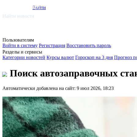
smi.mobi
Войти
Найти новости
Пользователям
Войти в систему
Регистрация
Восстановить пароль
Разделы и сервисы
Категории новостей
Курсы валют
Гороскоп на 3 дня
Прогноз п
Поиск автозаправочных стан
Автоматически добавлена на сайт: 9 июл 2026, 18:23