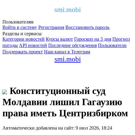
smi.mobi
Пользователям
Войти в систему
Регистрация
Восстановить пароль
Разделы и сервисы
Категории новостей
Курсы валют
Гороскоп на 3 дня
Прогноз
погоды
API новостей
Последние обсуждения
Пользователи
Поддержать проект
Наш канал в Телеграм
smi.mobi
Конституционный суд
Молдавии лишил Гагаузию
права иметь Центризбирком
Автоматически добавлена на сайт: 9 июл 2026, 18:24