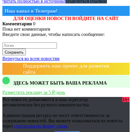
Читать полностью в источнике
Поделиться ссылкой
Наш канал в Телеграм!
ДЛЯ ОЦЕНКИ НОВОСТИ ВОЙДИТЕ НА САЙТ
Комментарии
0
Пока нет комментариев
Введите свои данные, чтобы написать сообщение:
Сохранить
Вернуться ко всем новостям
Поддержать наш проект для развития
сайта
ЗДЕСЬ МОЖЕТ БЫТЬ ВАША РЕКЛАМА
Разместить рекламу за 5 ₽/день
Все новости добавляются в наш агрегатор
16+
автоматически без ручного вмешательства.
Администрация ресурса не несет ответственности за
содержание новостей. Вы можете пожаловаться на новость
через
специальную форму связи
.