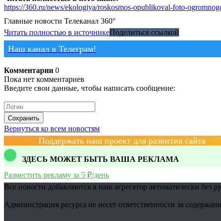
https://360.ru/news/ekologiya/roskosmos-opublikoval-foto-ogromnog
Главные новости
Телеканал 360°
Читать полностью в источнике
Поделиться ссылкой
Наш канал в Телеграм!
Комментарии
0
Пока нет комментариев
Введите свои данные, чтобы написать сообщение:
Сохранить
Вернуться ко всем новостям
Поддержать наш проект для развития сайта
ЗДЕСЬ МОЖЕТ БЫТЬ ВАША РЕКЛАМА
Разместить рекламу за 5 ₽/день
Все новости добавляются в наш агрегатор автоматически без р
Администрация ресурса не несет ответственности за содержани