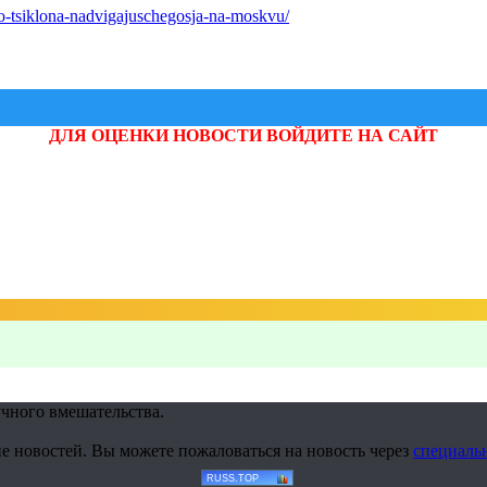
o-tsiklona-nadvigajuschegosja-na-moskvu/
ДЛЯ ОЦЕНКИ НОВОСТИ ВОЙДИТЕ НА САЙТ
учного вмешательства.
е новостей. Вы можете пожаловаться на новость через
специаль