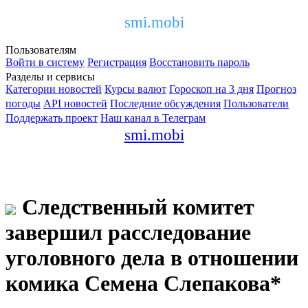
smi.mobi
Пользователям
Войти в систему
Регистрация
Восстановить пароль
Разделы и сервисы
Категории новостей
Курсы валют
Гороскоп на 3 дня
Прогноз
погоды
API новостей
Последние обсуждения
Пользователи
Поддержать проект
Наш канал в Телеграм
smi.mobi
Следственный комитет
завершил расследование
уголовного дела в отношении
комика Семена Слепакова*