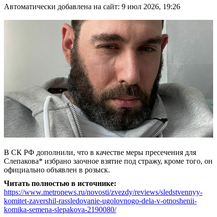
Автоматически добавлена на сайт: 9 июл 2026, 19:26
В СК РФ дополнили, что в качестве меры пресечения для
Слепакова* избрано заочное взятие под стражу, кроме того, он
официально объявлен в розыск.
Читать полностью в источнике:
https://www.metronews.ru/novosti/zvezdy/reviews/sledstvennyy-
komitet-zavershil-rassledovanie-ugolovnogo-dela-v-otnoshenii-
komika-semena-slepakova-2190080/