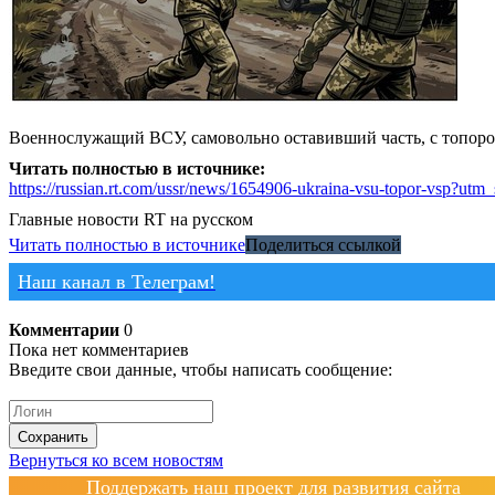
Военнослужащий ВСУ, самовольно оставивший часть, с топоро
Читать полностью в источнике:
https://russian.rt.com/ussr/news/1654906-ukraina-vsu-topor-vsp
Главные новости
RT на русском
Читать полностью в источнике
Поделиться ссылкой
Наш канал в Телеграм!
Комментарии
0
Пока нет комментариев
Введите свои данные, чтобы написать сообщение:
Сохранить
Вернуться ко всем новостям
Поддержать наш проект для развития сайта