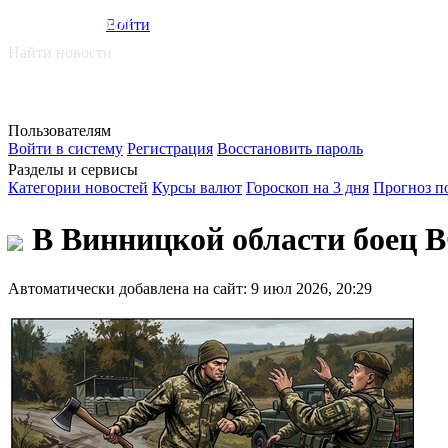
smi.mobi
Войти
Найти новости
Пользователям
Войти в систему
Регистрация
Восстановить пароль
Разделы и сервисы
Категории новостей
Курсы валют
Гороскоп на 3 дня
Прогноз п
В Винницкой области боец В
Автоматически добавлена на сайт: 9 июл 2026, 20:29