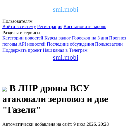
smi.mobi
Пользователям
Войти в систему
Регистрация
Восстановить пароль
Разделы и сервисы
Категории новостей
Курсы валют
Гороскоп на 3 дня
Прогноз
погоды
API новостей
Последние обсуждения
Пользователи
Поддержать проект
Наш канал в Телеграм
smi.mobi
В ЛНР дроны ВСУ
атаковали зерновоз и две
"Газели"
Автоматически добавлена на сайт: 9 июл 2026, 20:28