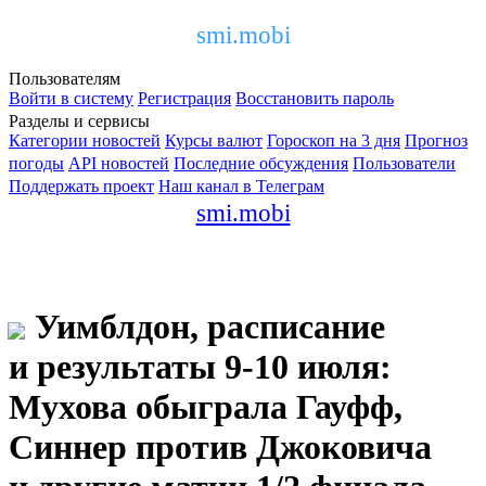
smi.mobi
Пользователям
Войти в систему
Регистрация
Восстановить пароль
Разделы и сервисы
Категории новостей
Курсы валют
Гороскоп на 3 дня
Прогноз
погоды
API новостей
Последние обсуждения
Пользователи
Поддержать проект
Наш канал в Телеграм
smi.mobi
Уимблдон, расписание
и результаты 9-10 июля:
Мухова обыграла Гауфф,
Синнер против Джоковича