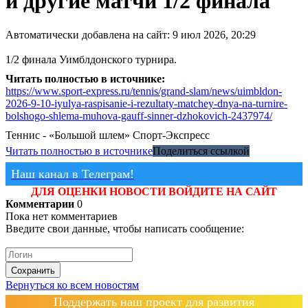
и другие матчи 1/2 финала
Автоматически добавлена на сайт: 9 июл 2026, 20:29
1/2 финала Уимблдонского турнира.
Читать полностью в источнике:
https://www.sport-express.ru/tennis/grand-slam/news/uimbldon-
2026-9-10-iyulya-raspisanie-i-rezultaty-matchey-dnya-na-turnire-
bolshogo-shlema-muhova-gauff-sinner-dzhokovich-2437974/
Теннис - «Большой шлем»
Спорт-Экспресс
Читать полностью в источнике
Поделиться ссылкой
Наш канал в Телеграм!
ДЛЯ ОЦЕНКИ НОВОСТИ ВОЙДИТЕ НА САЙТ
Комментарии
0
Пока нет комментариев
Введите свои данные, чтобы написать сообщение:
Сохранить
Вернуться ко всем новостям
Поддержать наш проект для развития