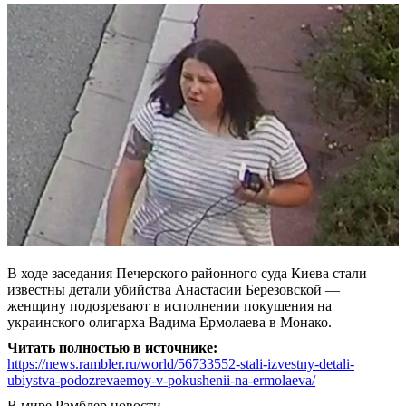
В ходе заседания Печерского районного суда Киева стали
известны детали убийства Анастасии Березовской —
женщину подозревают в исполнении покушения на
украинского олигарха Вадима Ермолаева в Монако.
Читать полностью в источнике:
https://news.rambler.ru/world/56733552-stali-izvestny-detali-
ubiystva-podozrevaemoy-v-pokushenii-na-ermolaeva/
В мире
Рамблер новости