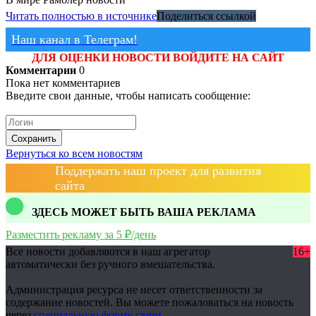
Читать полностью в источнике
Поделиться ссылкой
Наш канал в Телеграм!
ДЛЯ ОЦЕНКИ НОВОСТИ ВОЙДИТЕ НА САЙТ
Комментарии
0
Пока нет комментариев
Введите свои данные, чтобы написать сообщение:
Сохранить
Вернуться ко всем новостям
Поддержать наш проект для развития
сайта
ЗДЕСЬ МОЖЕТ БЫТЬ ВАША РЕКЛАМА
Разместить рекламу за 5 ₽/день
Все новости добавляются в наш агрегатор
16+
автоматически без ручного вмешательства.
Администрация ресурса не несет ответственности за
содержание новостей. Вы можете пожаловаться на новость
через
специальную форму связи
.