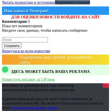
Читать полностью в источнике
Поделиться ссылкой
Наш канал в Телеграм!
ДЛЯ ОЦЕНКИ НОВОСТИ ВОЙДИТЕ НА САЙТ
Комментарии
0
Пока нет комментариев
Введите свои данные, чтобы написать сообщение:
Сохранить
Вернуться ко всем новостям
Поддержать наш проект для развития
сайта
ЗДЕСЬ МОЖЕТ БЫТЬ ВАША РЕКЛАМА
Разместить рекламу за 5 ₽/день
Все новости добавляются в наш агрегатор
16+
автоматически без ручного вмешательства.
Администрация ресурса не несет ответственности за
содержание новостей. Вы можете пожаловаться на новость
через
специальную форму связи
.