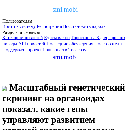
smi.mobi
Пользователям
Войти в систему
Регистрация
Восстановить пароль
Разделы и сервисы
Категории новостей
Курсы валют
Гороскоп на 3 дня
Прогноз
погоды
API новостей
Последние обсуждения
Пользователи
Поддержать проект
Наш канал в Телеграм
smi.mobi
Масштабный генетический
скрининг на органоидах
показал, какие гены
управляют развитием