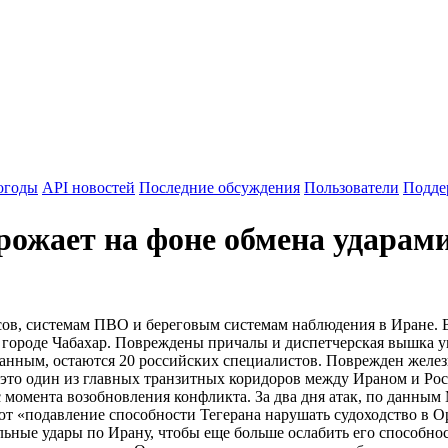
огоды
API новостей
Последние обсуждения
Пользователи
Подде
орожает на фоне обмена удара
в, системам ПВО и береговым системам наблюдения в Иране. Все
 городе Чабахар. Повреждены причалы и диспетчерская вышка 
анным, остаются 20 российских специалистов. Поврежден желез
да это один из главных транзитных коридоров между Ираном и Ро
с момента возобновления конфликта. За два дня атак, по данны
ют «подавление способности Тегерана нарушать судоходство в 
ые удары по Ирану, чтобы еще больше ослабить его способност