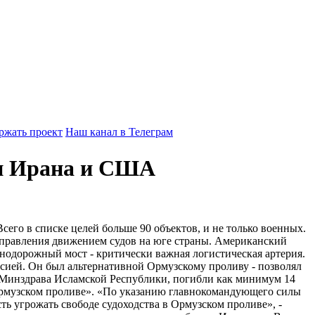
ржать проект
Наш канал в Телеграм
ми Ирана и США
го в списке целей больше 90 объектов, и не только военных.
управления движением судов на юге страны. Американский
нодорожный мост - критически важная логистическая артерия.
ссией. Он был альтернативной Ормузскому проливу - позволял
м Минздрава Исламской Республики, погибли как минимум 14
Ормузском проливе». «По указанию главнокомандующего силы
ь угрожать свободе судоходства в Ормузском проливе», -