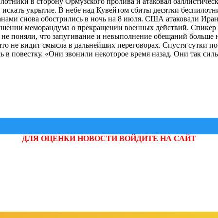
лотники в сторону Ормузского пролива и атаковал баллистичес
 искать укрытие. В небе над Кувейтом сбиты десятки беспилотн
ами снова обострились в ночь на 8 июля. США атаковали Иран 
рушении меморандума о прекращении военных действий. Спикер
е поняли, что запугивание и невыполнение обещаний больше не 
 что не видит смысла в дальнейших переговорах. Спустя сутки 
ь в повестку. «Они звонили некоторое время назад. Они так силь
ДЛЯ ОЦЕНКИ НОВОСТИ ВОЙДИТЕ НА САЙТ