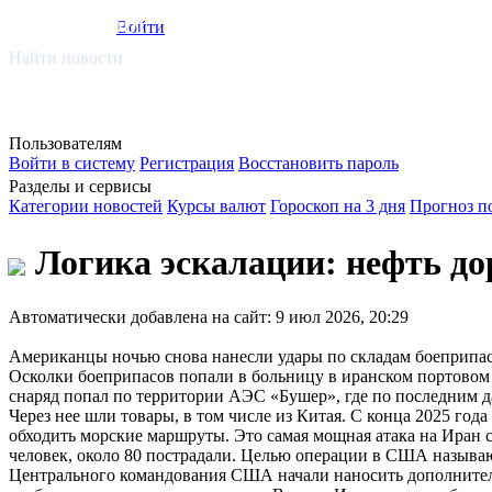
smi.mobi
Войти
Найти новости
Пользователям
Войти в систему
Регистрация
Восстановить пароль
Разделы и сервисы
Категории новостей
Курсы валют
Гороскоп на 3 дня
Прогноз п
Логика эскалации: нефть д
Автоматически добавлена на сайт: 9 июл 2026, 20:29
Американцы ночью снова нанесли удары по складам боеприпасо
Осколки боеприпасов попали в больницу в иранском портовом
снаряд попал по территории АЭС «Бушер», где по последним д
Через нее шли товары, в том числе из Китая. С конца 2025 го
обходить морские маршруты. Это самая мощная атака на Иран 
человек, около 80 пострадали. Целью операции в США называ
Центрального командования США начали наносить дополнительн