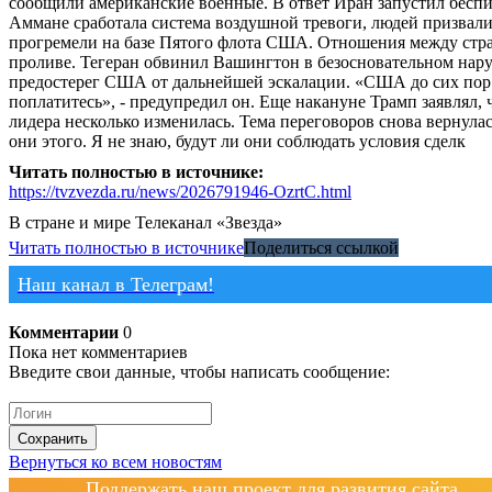
сообщили американские военные. В ответ Иран запустил беспи
Аммане сработала система воздушной тревоги, людей призвали
прогремели на базе Пятого флота США. Отношения между стран
проливе. Тегеран обвинил Вашингтон в безосновательном на
предостерег США от дальнейшей эскалации. «США до сих пор н
поплатитесь», - предупредил он. Еще накануне Трамп заявлял,
лидера несколько изменилась. Тема переговоров снова вернулас
они этого. Я не знаю, будут ли они соблюдать условия сделк
Читать полностью в источнике:
https://tvzvezda.ru/news/2026791946-OzrtC.html
В стране и мире
Телеканал «Звезда»
Читать полностью в источнике
Поделиться ссылкой
Наш канал в Телеграм!
Комментарии
0
Пока нет комментариев
Введите свои данные, чтобы написать сообщение:
Сохранить
Вернуться ко всем новостям
Поддержать наш проект для развития сайта