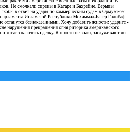
кими ракетами американские военные базы в Иордании. В
иков. Не смолкали сирены в Катаре и Бахрейне. Взрывы
якобы в ответ на удары по коммерческим судам в Ормузском
 парламента Исламской Республики Мохаммад-Багер Галибаф
останутся безнаказанными. Хочу добавить ясности: ударите -
после нарушения прекращения огня риторика американского
но хотят заключить сделку. Я просто не знаю, заслуживают ли