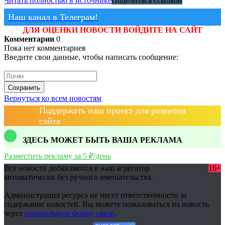
Читать полностью в источнике
Поделиться ссылкой
Наш канал в Телеграм!
ДЛЯ ОЦЕНКИ НОВОСТИ ВОЙДИТЕ НА САЙТ
Комментарии
0
Пока нет комментариев
Введите свои данные, чтобы написать сообщение:
Сохранить
Вернуться ко всем новостям
Поддержать наш проект для развития
сайта
ЗДЕСЬ МОЖЕТ БЫТЬ ВАША РЕКЛАМА
Разместить рекламу за 5 ₽/день
Все новости добавляются в наш агрегатор
16+
автоматически без ручного вмешательства.
Администрация ресурса не несет ответственности за
содержание новостей. Вы можете пожаловаться на новость
через
специальную форму связи
.