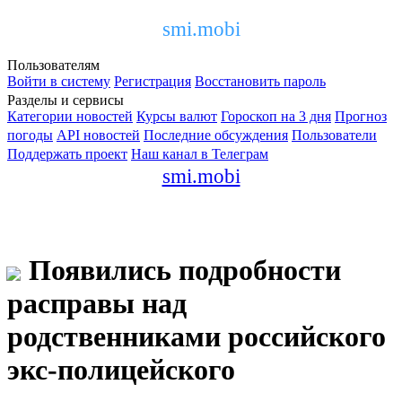
smi.mobi
Пользователям
Войти в систему
Регистрация
Восстановить пароль
Разделы и сервисы
Категории новостей
Курсы валют
Гороскоп на 3 дня
Прогноз
погоды
API новостей
Последние обсуждения
Пользователи
Поддержать проект
Наш канал в Телеграм
smi.mobi
Появились подробности
расправы над
родственниками российского
экс-полицейского