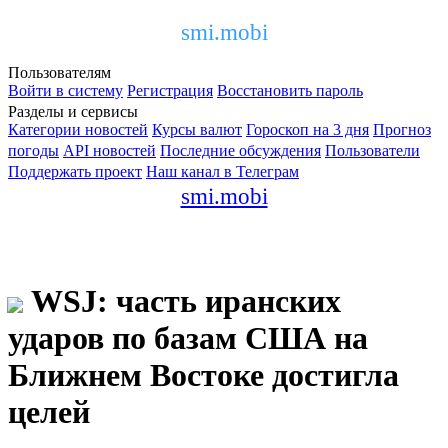
smi.mobi
Пользователям
Войти в систему
Регистрация
Восстановить пароль
Разделы и сервисы
Категории новостей
Курсы валют
Гороскоп на 3 дня
Прогноз
погоды
API новостей
Последние обсуждения
Пользователи
Поддержать проект
Наш канал в Телеграм
smi.mobi
WSJ: часть иранских
ударов по базам США на
Ближнем Востоке достигла
целей