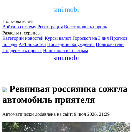
smi.mobi
Пользователям
Войти в систему
Регистрация
Восстановить пароль
Разделы и сервисы
Категории новостей
Курсы валют
Гороскоп на 3 дня
Прогноз
погоды
API новостей
Последние обсуждения
Пользователи
Поддержать проект
Наш канал в Телеграм
smi.mobi
Ревнивая россиянка сожгла
автомобиль приятеля
Автоматически добавлена на сайт: 9 июл 2026, 21:29