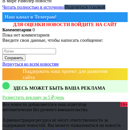
В мире
Рамблер новости
Читать полностью в источнике
Поделиться ссылкой
Наш канал в Телеграм!
ДЛЯ ОЦЕНКИ НОВОСТИ ВОЙДИТЕ НА САЙТ
Комментарии
0
Пока нет комментариев
Введите свои данные, чтобы написать сообщение:
Сохранить
Вернуться ко всем новостям
Поддержать наш проект для развития
сайта
ЗДЕСЬ МОЖЕТ БЫТЬ ВАША РЕКЛАМА
Разместить рекламу за 5 ₽/день
Все новости добавляются в наш агрегатор
16+
автоматически без ручного вмешательства.
Администрация ресурса не несет ответственности за
содержание новостей. Вы можете пожаловаться на новость