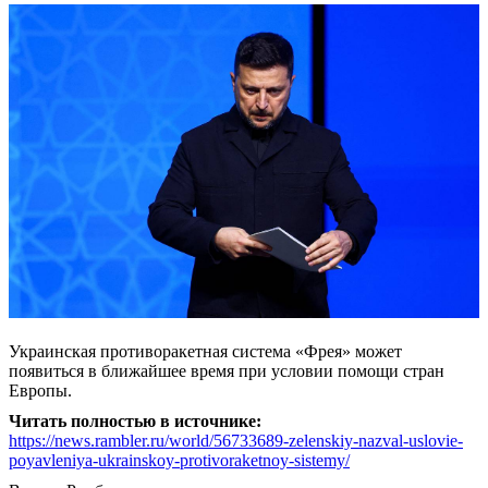
Украинская противоракетная система «Фрея» может
появиться в ближайшее время при условии помощи стран
Европы.
Читать полностью в источнике:
https://news.rambler.ru/world/56733689-zelenskiy-nazval-uslovie-
poyavleniya-ukrainskoy-protivoraketnoy-sistemy/