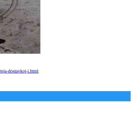
tsja-dostavkoj-i.html