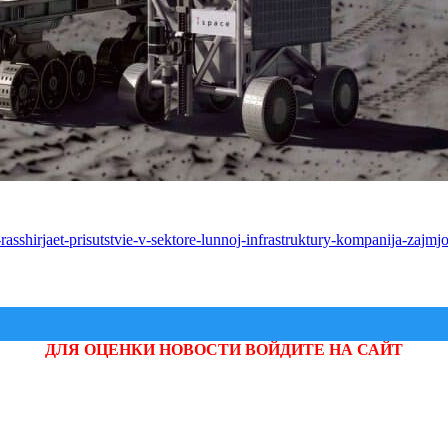
sshirjaet-prisutstvie-v-sektore-lunnoj-infrastruktury-kompanija-zajmjo
ДЛЯ ОЦЕНКИ НОВОСТИ ВОЙДИТЕ НА САЙТ