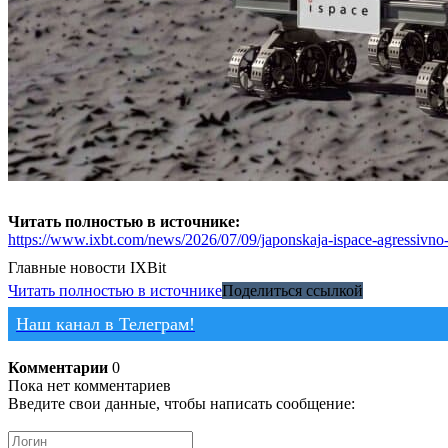
Читать полностью в источнике:
https://www.ixbt.com/news/2026/07/09/japonskaja-ispace-agressivno-ra
Главные новости
IXBit
Читать полностью в источнике
Поделиться ссылкой
Наш канал в Телеграм!
Комментарии
0
Пока нет комментариев
Введите свои данные, чтобы написать сообщение: