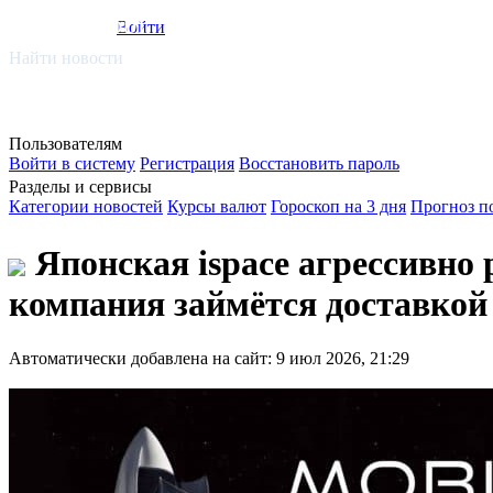
smi.mobi
Войти
Найти новости
Пользователям
Войти в систему
Регистрация
Восстановить пароль
Разделы и сервисы
Категории новостей
Курсы валют
Гороскоп на 3 дня
Прогноз п
Японская ispace агрессивно
компания займётся доставкой
Автоматически добавлена на сайт: 9 июл 2026, 21:29