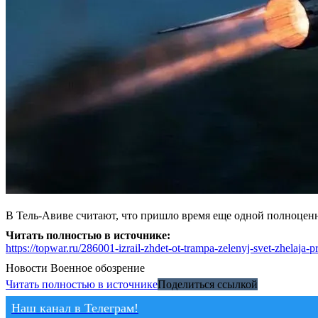
В Тель-Авиве считают, что пришло время еще одной полноцен
Читать полностью в источнике:
https://topwar.ru/286001-izrail-zhdet-ot-trampa-zelenyj-svet-zhelaja-p
Новости
Военное обозрение
Читать полностью в источнике
Поделиться ссылкой
Наш канал в Телеграм!