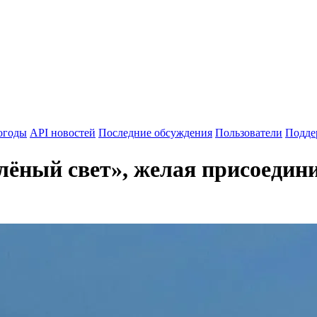
огоды
API новостей
Последние обсуждения
Пользователи
Подде
лёный свет», желая присоедини