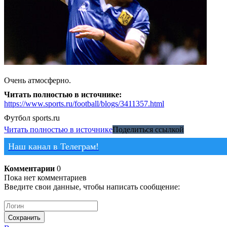
Очень атмосферно.
Читать полностью в источнике:
https://www.sports.ru/football/blogs/3411357.html
Футбол
sports.ru
Читать полностью в источнике
Поделиться ссылкой
Наш канал в Телеграм!
Комментарии
0
Пока нет комментариев
Введите свои данные, чтобы написать сообщение:
Сохранить