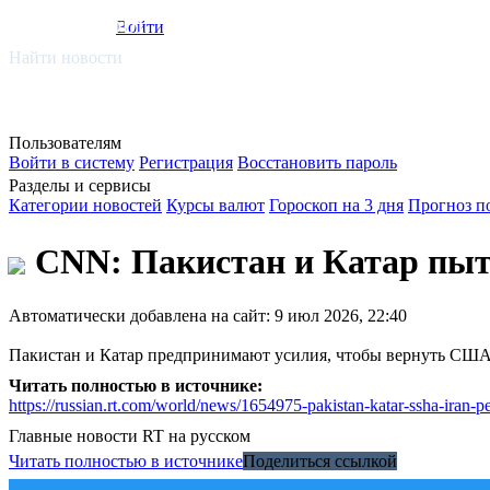
smi.mobi
Войти
Найти новости
Пользователям
Войти в систему
Регистрация
Восстановить пароль
Разделы и сервисы
Категории новостей
Курсы валют
Гороскоп на 3 дня
Прогноз п
CNN: Пакистан и Катар пыт
Автоматически добавлена на сайт: 9 июл 2026, 22:40
Пакистан и Катар предпринимают усилия, чтобы вернуть США 
Читать полностью в источнике:
https://russian.rt.com/world/news/1654975-pakistan-katar-ssha-
Главные новости
RT на русском
Читать полностью в источнике
Поделиться ссылкой