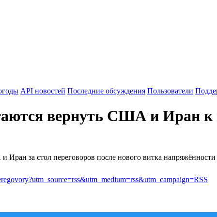
огоды
API новостей
Последние обсуждения
Пользователи
Подде
аются вернуть США и Иран к 
и Иран за стол переговоров после нового витка напряжённости
iran-peregovory?utm_source=rss&utm_medium=rss&utm_campaign=RSS