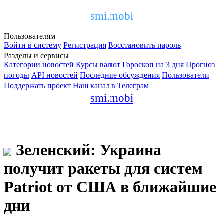
smi.mobi
Пользователям
Войти в систему
Регистрация
Восстановить пароль
Разделы и сервисы
Категории новостей
Курсы валют
Гороскоп на 3 дня
Прогноз
погоды
API новостей
Последние обсуждения
Пользователи
Поддержать проект
Наш канал в Телеграм
smi.mobi
Зеленский: Украина
получит ракеты для систем
Patriot от США в ближайшие
дни