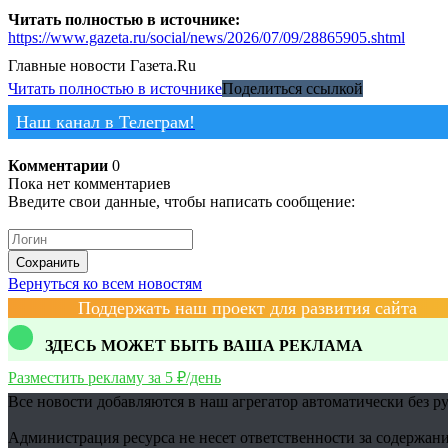
Читать полностью в источнике:
https://www.gazeta.ru/social/news/2026/07/09/28865905.shtml
Главные новости
Газета.Ru
Читать полностью в источнике
Поделиться ссылкой
Наш канал в Телеграм!
Комментарии
0
Пока нет комментариев
Введите свои данные, чтобы написать сообщение:
Сохранить
Вернуться ко всем новостям
Поддержать наш проект для развития сайта
ЗДЕСЬ МОЖЕТ БЫТЬ ВАША РЕКЛАМА
Разместить рекламу за 5 ₽/день
Все новости добавляются в наш агрегатор автоматически без р
Администрация ресурса не несет ответственности за содержани