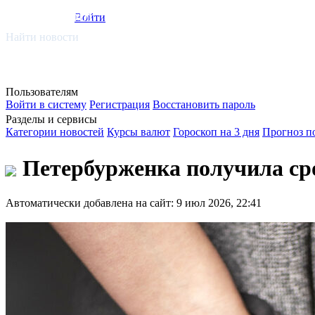
smi.mobi
Войти
Найти новости
Пользователям
Войти в систему
Регистрация
Восстановить пароль
Разделы и сервисы
Категории новостей
Курсы валют
Гороскоп на 3 дня
Прогноз п
Петербурженка получила сро
Автоматически добавлена на сайт: 9 июл 2026, 22:41