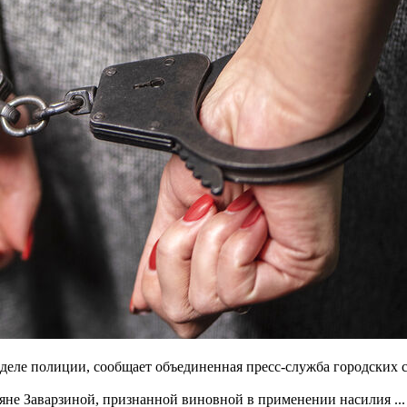
еле полиции, сообщает объединенная пресс-служба городских с
не Заварзиной, признанной виновной в применении насилия ...