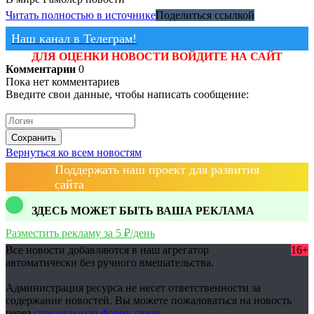
Читать полностью в источнике
Поделиться ссылкой
Наш канал в Телеграм!
ДЛЯ ОЦЕНКИ НОВОСТИ ВОЙДИТЕ НА САЙТ
Комментарии
0
Пока нет комментариев
Введите свои данные, чтобы написать сообщение:
Сохранить
Вернуться ко всем новостям
Поддержать наш проект для развития
сайта
ЗДЕСЬ МОЖЕТ БЫТЬ ВАША РЕКЛАМА
Разместить рекламу за 5 ₽/день
Все новости добавляются в наш агрегатор
16+
автоматически без ручного вмешательства.
Администрация ресурса не несет ответственности за
содержание новостей. Вы можете пожаловаться на новость
через
специальную форму связи
.