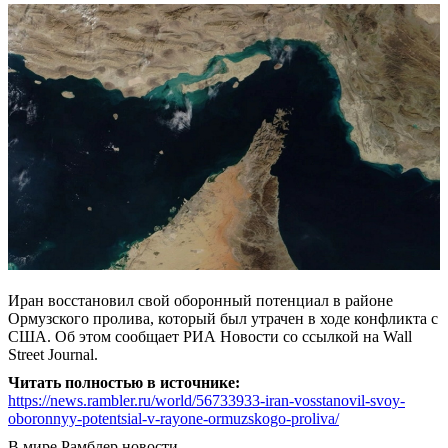
Иран восстановил свой оборонный потенциал в районе
Ормузского пролива, который был утрачен в ходе конфликта с
США. Об этом сообщает РИА Новости со ссылкой на Wall
Street Journal.
Читать полностью в источнике:
https://news.rambler.ru/world/56733933-iran-vosstanovil-svoy-
oboronnyy-potentsial-v-rayone-ormuzskogo-proliva/
В мире
Рамблер новости