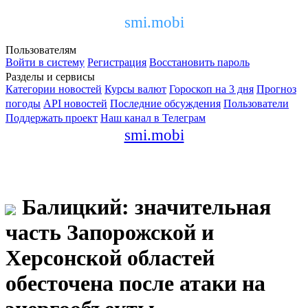
smi.mobi
Пользователям
Войти в систему
Регистрация
Восстановить пароль
Разделы и сервисы
Категории новостей
Курсы валют
Гороскоп на 3 дня
Прогноз
погоды
API новостей
Последние обсуждения
Пользователи
Поддержать проект
Наш канал в Телеграм
smi.mobi
Балицкий: значительная
часть Запорожской и
Херсонской областей
обесточена после атаки на